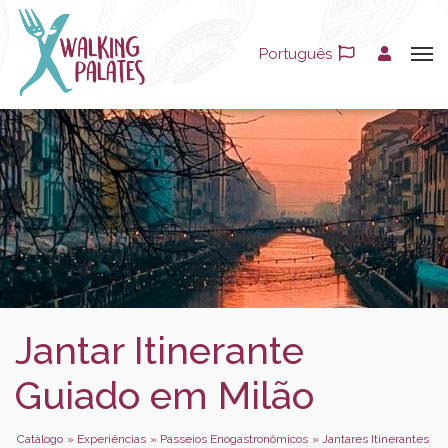
Português
Jantar Itinerante
Guiado em Milão
Catálogo
»
Experiências
»
Passeios Enogastronômicos
»
Jantares Itinerantes