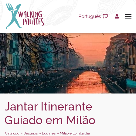
Português
Jantar Itinerante
Guiado em Milão
Catálogo
»
Destinos
»
Lugares
»
Milão e Lombardia